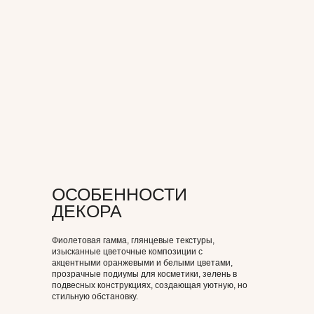
ПРОГРАММА
МЕРОПРИЯТИЯ
ОСОБЕННОСТИ
ДЕКОРА
Презентация продукции SOMEBYMI,
выступление спикеров, дегустация блюд
в ресторане, возможность
Фиолетовая гамма, глянцевые текстуры,
протестировать косметику и обсудить
изысканные цветочные композиции с
новинки в бьюти-индустрии.
акцентными оранжевыми и белыми цветами,
прозрачные подиумы для косметики, зелень в
подвесных конструкциях, создающая уютную, но
стильную обстановку.