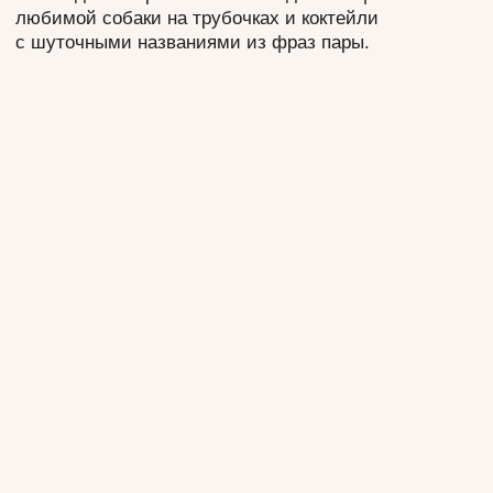
Вечер начался с сюрприза — каждому гостю
подарили набор 3D-стикеров с фирменным
дизайном от пары. Первый танец под тяжелым
дымом и мыльными пузырями стал
эмоциональной кульминацией начала банкета.