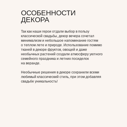
УТРО МОЛОДЫХ
И ФОТОСЕССИЯ
ОСОБЕННОСТИ
ДЕКОРА
Утро пары мы начали со вкусного завтрака —
комплимента для хорошего настроения. Саша
и Маша проснулись в апартаментах с видом
Так как наши герои отдали выбор в пользу
на Исаакиевский собор, выпили утренний кофе
классической свадьбы, декор вечера сочетал
на балконе и отправились на фотосессию
минимализм и небольшое напоминание гостям
по уютным улицам и саду Петербурга —
о теплом лете и природе. Использование помимо
классическое, спокойное и красивое начало
тканей в декоре фруктов, овощей и даже
важного дня.
необычных растений создали атмосферу уютного
семейного праздника и летних посиделок
на веранде.
Необычные решения в декоре сохранили всеми
любимый классический стиль, при этом добавляя
свадьбе уникальность!