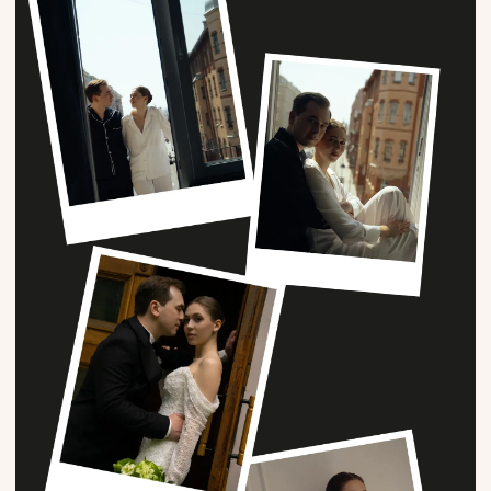
ВЫЕЗДНАЯ
РЕГИСТРАЦИЯ
По традициям классической свадьбы выход
жениха заставил обратить на него внимание
гостей и станцевать под любимый трек героя,
а вот невеста трогательно вышла под руку с папой,
который передавал ее в новую семью, что они
построят вместе с Сашей. После торжественных
слов, клятв друг другу и первого поцелуя уже
в новом статусе прозвучал цветной салют в цвет
мероприятия.