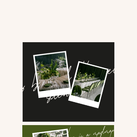
WELCOME
На welcome-зоне художница рисовала скетчи
гостей — открытки каждый забирал с собой.
Селфи-зеркало и моментальные камеры помогли
собрать снимки близких: их тут же вклеивали
в альбом с подписями.
В выездном баре были милые детали: фото