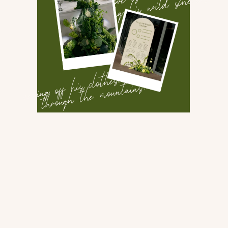
любимой собаки на трубочках и коктейли
с шуточными названиями из фраз пары.