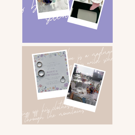
НАЧАЛО ВЕЧЕРА
С самого начала гости окунулись в атмосферу
праздника. На Welcome-зоне их встречали живые
музыканты, создавая легкое и праздничное
настроение. Бармены предлагали фирменные
коктейли, а приглашенный интервьюер записывал
забавные моменты с гостями, чтобы позже
представить веселый видеоролик.