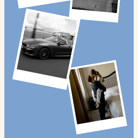
интервьюер записывал забавные моменты с
гостями, чтобы в финале вечера показать
юмористическое видео.
Уже во время банкета ведущий, диджей, русско-
народный и кавказский ансамбль, а также кавер-
группа создали атмосферу праздника, благодаря
которой гости не покидали танцпол с первых
минут.