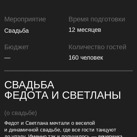
—
160 человек
СВАДЬБА
ФЕДОТА И СВЕТЛАНЫ
(о свадьбе)
Федот и Светлана мечтали о веселой
и динамичной свадьбе, где все гости танцуют
до упаду. Именно так и получилось — вечеринка
была настолько зажигательной, что банкетную
площадку продлили на два часа!
Несмотря на штормовую погоду, свадьба прошла
ярко, незабываемо и стала настоящим
доказательством того, что «шторм не помеха для
настоящей любви».