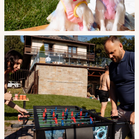
ВЕЧЕРА
После официальной части гости отправились в
номер-люкс, где продолжили веселье в более
узком кругу. Праздник получился атмосферным
и необычным для Санкт-Петербурга, оставив
гостей в полном восторге.