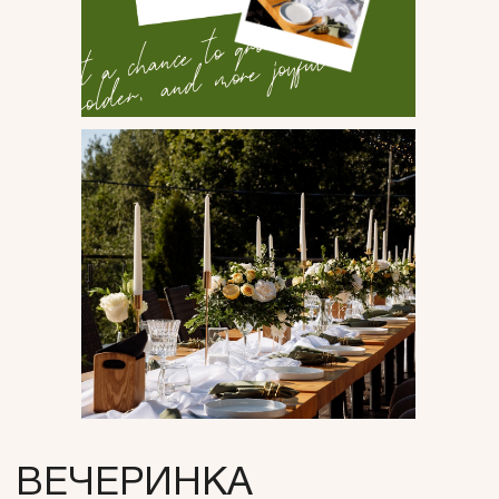
УЖИН
После вечеринки у бассейна гости
переместились на открытую террасу, где их
ждал ужин в итальянском стиле. Гирлянды
создавали сказочную атмосферу, а кавер-дуэт
(солистка и саксофон) добавлял романтики.
Гости участвовали в итальянских
интерактивах, наблюдали за приготовлением
пасты на анимационной станции и
наслаждались кальяном под открытым небом.