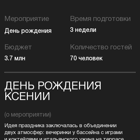
3.7 млн
70 человек
ДЕНЬ РОЖДЕНИЯ
КСЕНИИ
(о мероприятии)
Идея праздника заключалась в объединении
двух атмосфер: вечеринки у бассейна с играми
и коктейлями и итальянского ужина на террасе
с гирляндами, живой музыкой и интерактивами.
Эта концепция позволила передать
многогранность именинницы и создать праздник,
который запомнится надолго, объединив
летнюю легкость и итальянский колорит.