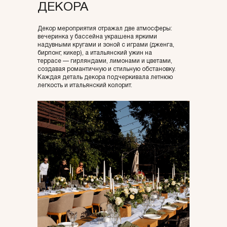
ДЕКОРА
разнообразные игры. Легкие закуски от ресторана
и летняя атмосфера задали тон вечеру. Гости
наслаждались играми, музыкой и отдыхом на воде.
Декор мероприятия отражал две атмосферы:
вечеринка у бассейна украшена яркими
надувными кругами и зоной с играми (дженга,
бирпонг, кикер), а итальянский ужин на
террасе — гирляндами, лимонами и цветами,
создавая романтичную и стильную обстановку.
Каждая деталь декора подчеркивала летнюю
легкость и итальянский колорит.